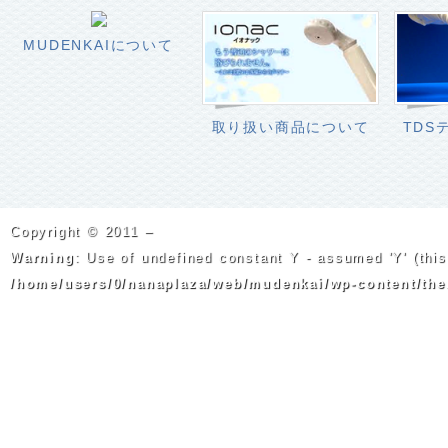
MUDENKAIについて
取り扱い商品について
TDS
Copyright © 2011 –
Warning
: Use of undefined constant Y - assumed 'Y' (this 
/home/users/0/nanaplaza/web/mudenkai/wp-content/the
2026 MUDENKAI All Rights Reserved.